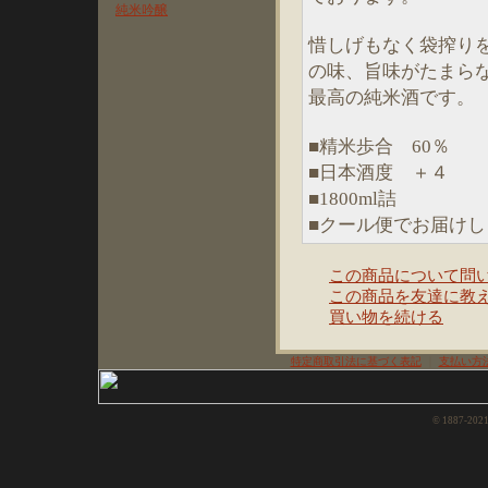
惜しげもなく袋搾り
の味、旨味がたまら
最高の純米酒です。
■精米歩合 60％
■日本酒度 ＋４
■1800ml詰
■クール便でお届けし
この商品について問
この商品を友達に教
買い物を続ける
特定商取引法に基づく表記
｜
支払い方
© 1887-202