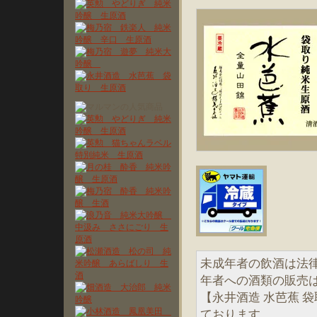
未成年者の飲酒は法
年者への酒類の販売
【永井酒造 水芭蕉 
ております。