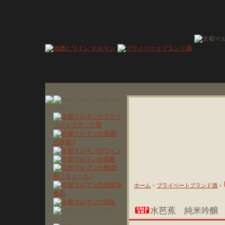
ホーム
>
プライベートブランド酒
>
水芭蕉 純米吟醸 生